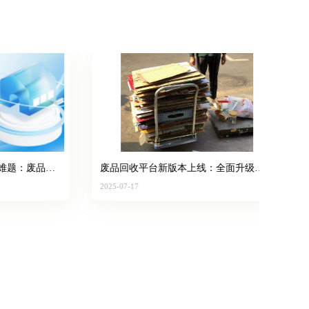
：废品宝
废品回收平台新版本上线：全面升级回
废
收端与仓库端功能，助力城市服务商提
功
2025-07-17
2025
效增收