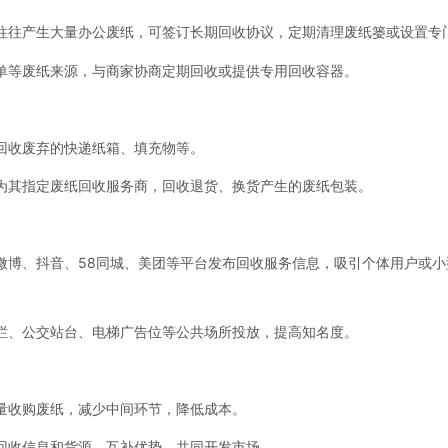
往往产生大量办公废纸，可签订长期回收协议，定期清理废纸篓或设置专
单等废纸来源，与商家协商定期回收或提供专用回收容器。
回收废弃的快递纸箱、填充物等。
为其指定废纸回收服务商，回收退货、换货产生的废纸包装。
微博、抖音、58同城、美团等平台发布回收服务信息，吸引个体用户或小
栏、公交站台、电梯广告位等公共场所投放，提高知名度。
量收购废纸，减少中间环节，降低成本。
回收信息和货源，互补优势，共同开发市场。